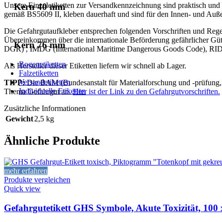
Unsere Einzeletiketten zur Versandkennzeichnung sind praktisch und h
Kern 40 mm
gemäß BS5609 II, kleben dauerhaft und sind für den Innen- und Außen
Die Gefahrgutaufkleber entsprechen folgenden Vorschriften und Re
Übereinkommen über die internationale Beförderung gefährlicher G
Kern 76 mm
DGR) , IMDG (International Maritime Dangerous Goods Code), RID (
Bogenetiketten
Als Hersteller dieser Etiketten liefern wir schnell ab Lager.
Falzetiketten
Versandetiketten
TIPP:
Die BAM (Bundesanstalt für Materialforschung und -prüfung, 
Individuelle Etiketten
Thema Gefahrgut an.
Hier ist der Link zu den Gefahrgutvorschriften.
Zusätzliche Informationen
Gewicht
2,5 kg
Ähnliche Produkte
mehr erfahren
Produkte vergleichen
Quick view
Gefahrgutetikett GHS Symbole, Akute Toxizität, 100