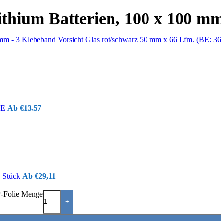
ithium Batterien, 100 x 100 mm
Klebeband Vorsicht Glas rot/schwarz 50 mm x 66 Lfm. (BE: 3
TE
€
13,57
o Stück
€
29,11
P-Folie Menge
+