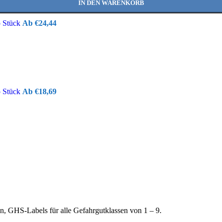
IN DEN WARENKORB
o Stück
€
24,44
o Stück
€
18,69
, GHS-Labels für alle Gefahrgutklassen von 1 – 9.