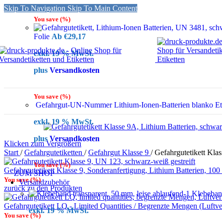
Skip To Navigation
Skip To Main Content
You save
(
%)
Folie
€
29,17
exkl. 19 % MwSt.
plus
Versandkosten
You save
(
%)
Gefahrgut-UN-Nummer Lithium-Ionen-Batterien blanko Etik
exkl. 19 % MwSt.
plus
Versandkosten
Klicken zum Vergrößern
Start
/
Gefahrgutetiketten
/
Gefahrgut Klasse 9
/
Gefahrgutetikett Kla
You save
(
%)
Gefahrgutetikett Klasse 9, Sonderanfertigung, Lithium Batterien, 10
ZUM SHOP
You save
(
%)
Versandzubehör
zurück zu den Produkten
Klebeban
Gefahrgutetikett LQ - Limited Quantities / Begrenzte Mengen (Luftv
exkl. 19 % MwSt.
You save
(
%)