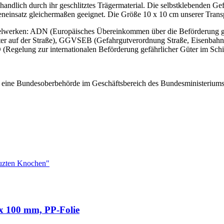
andlich durch ihr geschlitztes Trägermaterial. Die selbstklebenden Ge
einsatz gleichermaßen geeignet. Die Größe 10 x 10 cm unserer Transpor
gelwerken: ADN (Europäisches Übereinkommen über die Beförderung ge
üter auf der Straße), GGVSEB (Gefahrgutverordnung Straße, Eisenbah
Regelung zur internationalen Beförderung gefährlicher Güter im Schi
eine Bundesoberbehörde im Geschäftsbereich des Bundesministeriums fü
 x 100 mm, PP-Folie