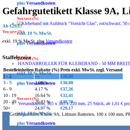
plus
Versandkosten
Gefahrgutetikett Klasse 9A, L
You save
(
%)
€
29,17
You save
(
%)
exkl. 19 % MwSt.
exkl. 19 % MwSt.
plus
Versandkosten
plus
Versandkosten
Staffelpreise
You save
(
%)
HANDABROLLER FÜR KLEBEBAND - 50 MM BREI
Bestelleinheiten
Rabatte (%)
Preis exkl. MwSt. zzgl. Versand
exkl. 19 % MwSt.
1 - 2
—
€
38,88
3 - 5
2.06 %
€
38,08
plus
Versandkosten
6 - 9
4.17 %
€
37,26
10 - 19
16.64 %
€
32,41
You save
(
%)
20 - 49
20.83 %
€
30,78
Versandkarton, 365 x 365 x 220 mm, 25 Stück, ab 1,01 € pr
50+
24.97 %
€
29,17
exkl. 19 % MwSt.
Gefahrgutetikett Klasse 9A, Lithium Batterien, 100 x 100 mm, P
-
plus
Versandkosten