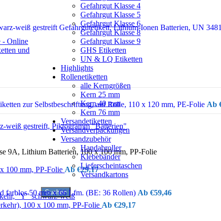
Gefahrgut Klasse 4
Gefahrgut Klasse 5
Gefahrgut Klasse 6
Gefahrgutetikett, Lithium-Ionen Batterien, UN 348
Gefahrgut Klasse 8
Gefahrgut Klasse 9
GHS Etiketten
UN & LQ Etiketten
Highlights
Rollenetiketten
alle Kerngrößen
Kern 25 mm
Kern 40 mm
etten zur Selbstbeschriftung, auf Rolle, 110 x 120 mm, PE-Folie
Kern 76 mm
Versandetiketten
Versandverpackungen
Versandzubehör
Handabroller
sse 9A, Lithium Batterien, 100 x 100 mm, PP-Folie
Klebebänder
Lieferscheintaschen
0 x 100 mm, PP-Folie
€
29,17
Versandkartons
Suchen
d farblos 50 mm x 66 Lfm. (BE: 36 Rollen)
€
59,46
erkehr), 100 x 100 mm, PP-Folie
€
29,17