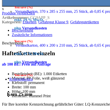
You save
(
%)
x
Versandkarton, 370 x 285 x 255 mm, 25 Stück, ab 0,85 € pr
Produkte vergleichen
Artikelnummer:
GG9APP_S
exkl. 19 % MwSt.
Kategorien:
Etiketten
,
Gefahrgut Klasse 9
,
Gefahrgutetiketten
plus
Versandkosten
Beschreibung
Zusätzliche Informationen
You save
(
%)
Beschreibung
Versandkarton, 400 x 200 x 210 mm, 25 Stück, ab 0,65 € pr
Haftetiketten einzeln
exkl. 19 % MwSt.
plus
Versandkosten
ab 100 BE: Preis auf Anfrage
Bestelleinheit (BE): 1.000 Etiketten
You save
(
%)
Material: PP-Folie, weiß glänzend
Rollenetiketten
Klebstoff: permanent
Breite: 100 mm
Höhe: 100 mm
Kern 25 mm
Hersteller: Hummel Print
Für Ihre korrekte Kennzeichnung gefährlicher Güter: LQ-Kennzeichen