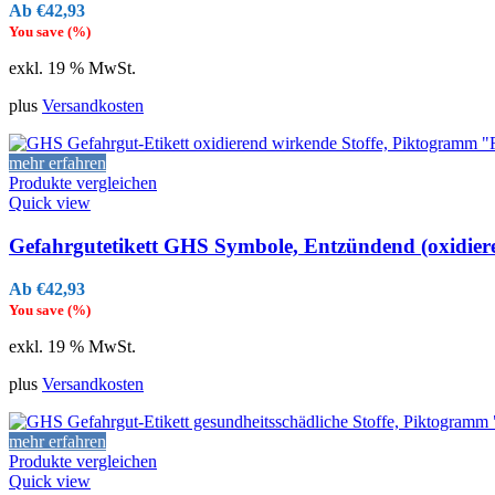
€
42,93
You save
(
%)
exkl. 19 % MwSt.
plus
Versandkosten
mehr erfahren
Produkte vergleichen
Quick view
Gefahrgutetikett GHS Symbole, Entzündend (oxidiere
€
42,93
You save
(
%)
exkl. 19 % MwSt.
plus
Versandkosten
mehr erfahren
Produkte vergleichen
Quick view